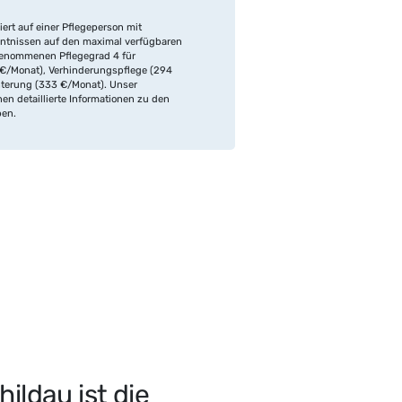
iert auf einer Pflegeperson mit
ntnissen auf den maximal verfügbaren
enommenen Pflegegrad 4 für
€/Monat), Verhinderungspflege (294
hterung (333 €/Monat). Unser
en detaillierte Informationen zu den
ben.
ldau ist die