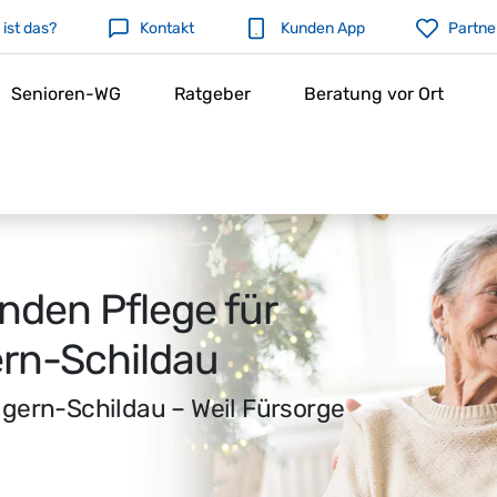
ist das?
Kontakt
Kunden App
Partne
Senioren-WG
Ratgeber
Beratung vor Ort
nden Pflege für
ern-Schildau
lgern-Schildau – Weil Fürsorge