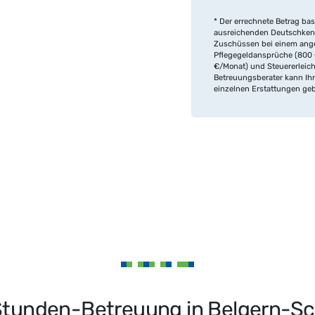
* Der errechnete Betrag bas
ausreichenden Deutschken
Zuschüssen bei einem ang
Pflegegeldansprüche (800 
€/Monat) und Steuererleic
Betreuungsberater kann Ihn
einzelnen Erstattungen ge
tunden-Betreuung in Belgern-Schi