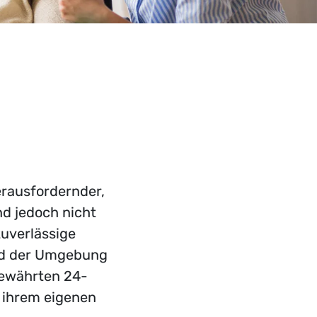
erausfordernder,
nd jedoch nicht
zuverlässige
und der Umgebung
bewährten 24-
n ihrem eigenen