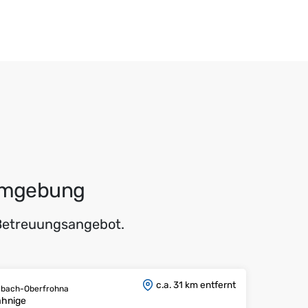
 Umgebung
 Betreuungsangebot.
c.a. 31 km entfernt
imbach-Oberfrohna
ähnige