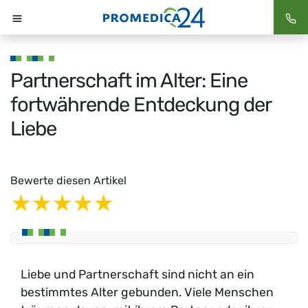
Startseite
Pflegeratgeber
Alltagsbetreuung
Partnerschaft im Alter: Eine fortwährende Entdeckung
der Liebe
Partnerschaft im Alter: Eine
fortwährende Entdeckung der
Liebe
Bewerte diesen Artikel
1 star
2 stars
3 stars
4 stars
5 stars
Liebe und Partnerschaft sind nicht an ein
bestimmtes Alter gebunden. Viele Menschen