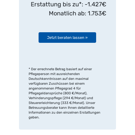
Erstattung bis zu*: -1.427€
Monatlich ab: 1.753€
Jetzt beraten lassen »
* Der errechnete Betrag basiert auf einer
Pflegeperson mit ausreichenden
Deutschkenntnissen auf den maximal
verfügbaren Zuschüssen bei einem
angenommenen Pflegegrad 4 für
Pflegegeldansprüche (800 €/Monat),
Verhinderungspflege (294 €/Monat) und
Steuererleichterung (333 €/Monat). Unser
Betreuungsberater kann Ihnen detaillierte
Informationen zu den einzelnen Erstattungen
geben.