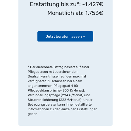
Erstattung bis zu*: -1.427€
Monatlich ab: 1.753€
Jetzt beraten lassen »
* Der errechnete Betrag basiert auf einer
Pflegeperson mit ausreichenden
Deutschkenntnissen auf den maximal
verfügbaren Zuschüssen bei einem
angenommenen Pflegegrad 4 für
Pflegegeldansprüche (800 €/Monat),
Verhinderungspflege (294 €/Monat) und
Steuererleichterung (333 €/Monat). Unser
Betreuungsberater kann Ihnen detaillierte
Informationen zu den einzelnen Erstattungen
geben.